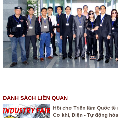
AUTOMECHANIKA, AUTOMECHANIKA SHANGHAI 2023, AUTOMECHANIKA 2023, Automechanika Thượng Hải, Automechanika Hội Chợ Triển Lãm Ngành Công Nghiệp Ô Tô, Hội Chợ Triển Lãm Ngành Công Nghiệp Ô Tô, Hội Chợ Triển Lãm Thiết Bị Linh Kiện Phụ Tùng Ô Tô, Đồ Chơi Xe Hơi, Gara, Sửa Chữa, Bảo Dưỡng, Chăm Sóc Xe, Nội Thất Ô Tô, Ngoại Thất Thất Ô Tô, Hội Chợ Phụ Tùng Ô Tô, Hội Chợ Linh Kiện Phụ Tùng Ô Tô, Hội Chợ Linh Kiện Ô Tô, Hội Chợ Automechanika, Hội
Tô, Xe Cơ Giới, Rơ Moóc, Hệ Thống Chuyển Động, Khung Gầm, Thân Xe, Mui Xe, Hệ Thống Điện Ô Tô, Điện Tử Ô Tô, Phụ Tùng Khung Xe, Động Cơ Ô Tô, Hệ Thống Điều Hòa Không Khí Ô Tô, Nạp Nhiên Liệu, Phanh Ô Tô, Bánh Xe, Lốp Xe, Hệ Thống Giảm Xóc, ắc Quy, Film Cách Nhiệt, Sạc Pin Ô Tô Điện, Xử Lý Khí Thải Xe, Linh Kiện Xe Hơi, Độ Xe, Trang Trí Xe, Bánh Xe, Vỏ Xe, Phụ Kiện Đồ Chơi Xe Hơi, Garage, Sửa Chữa, Bảo Dưỡng Xe Hơi, Sửa Chữa Thân Gầm Xe,
Cứu Hộ, Trạm Xăng Dầu, Automechanika Thuong Hai, Automechanika Hoi Cho Trien Lam Nganh Cong Nghiep O To, Hoi Cho Trien Lam Nganh Cong Nghiep O To, Hoi Cho Trien Lam Thiet Bi Linh Kien Phu Tung O To, Do Choi Xe Hoi, Gara, Sua Chua, Bao Duong, Cham Soc Xe, Noi That O To, Ngoai That That O To, Hoi Cho Phu Tung O To, Hoi Cho Linh Kien Phu Tung O To, Hoi Cho Linh Kien O To, Hoi Cho Automechanika, Hoi Cho Trien Lam Nganh Cong Nghiep O To Automech
Khung Gam, Than Xe, Mui Xe, He Thong Dien O To, Dien Tu O To, Phu Tung Khung Xe, Dong Co O To, He Thong Dieu Hoa Khong Khi O To, Nap Nhien Lieu, Phanh O To, Banh Xe, Lop Xe, He Thong Giam Xoc, ac Quy, Film Cach Nhiet, Sac Pin O To Dien, Xu Ly Khi Thai Xe, Linh Kien Xe Hoi, Do Xe, Trang Tri Xe, Banh Xe, Vo Xe, Phu Kien Do Choi Xe Hoi, Garage, Sua Chua, Bao Duong Xe Hoi, Sua Chua Than Gam Xe, Thiet Bi Chan Doan Xe, Bao Tri Xe, He Th
#AUTOMECHANIKA_SHANGHAI_2023, #AUTOMECHANIKA_2023, #Automechanika_Thượng_Hải, #Automechanika_Hội_Chợ_Triển_Lãm_Ngành_Công_Nghiệp_Ô_Tô, #Hội_Chợ_Triển_Lãm_Ngành_Công_Nghiệp_Ô_Tô, #Hội_Chợ_Triển_Lãm_Thiết_Bị_Linh_Kiện_Phụ_Tùng_Ô_Tô, #Đồ_Chơi_Xe_Hơi, #Gara, #Sửa_Chữa, #Bảo_Dưỡng, #Chăm_Sóc_Xe, #Nội_Thất_Ô_Tô, #Ngoại_Thất_Thất_Ô_Tô, #Hội_Chợ_Phụ_Tùng_Ô_Tô, #Hội_Chợ_Linh_Kiện_Phụ_Tùng_Ô_Tô, #Hội_Chợ_Linh_Kiện_Ô_Tô, #Hội_Chợ_Automechanik
#Nội_Ngoại_Thất_Ô_Tô, #Xe_Cơ_Giới, #Rơ_Moóc, #Hệ_Thống_Chuyển_Động, #Khung_Gầm, #Thân_Xe, #Mui_Xe, #Hệ_Thống_Điện_Ô_Tô, #Điện_Tử_Ô_Tô, Khung_Xe, #Động_Cơ_Ô_Tô, #Hệ_Thống_Điều_Hòa_Không_Khí_Ô_Tô, #Nạp_Nhiên_Liệu, #Phanh_Ô_Tô, #Bánh_Xe, #Lốp_Xe, #Hệ_Thống_Giảm_Xóc, #ắc_Quy, #Film_Cách_Nhiệt, #Sạc_Pin_Ô_Tô_Điện, #Xử_Lý_Khí_Thải_Xe, #Linh_Kiện_Xe_Hơi, #Độ_Xe, #Trang_Trí_Xe, #Bánh_Xe, #Vỏ_Xe, #Phụ_Kiện_Đồ_Chơi_Xe_Hơi, #Garage, #Sửa_Chữa, #Bảo_
#Tân_Trang_Các_Loại_Xe, #Trạm_Sạc_Pin_Ô_Tô, #Xe_Cứu_Hộ, #Trạm_Xăng_Dầu, #Automechanika_Thuong_Hai, #Automechanika_Hoi_Cho_Trien_Lam_Nganh_Cong_Nghiep_O_To, #Hoi_Cho_Trien_Lam_Nganh_Cong_Nghiep_O_To, #Hoi_Cho_Trien_Lam_Thiet_Bi_Linh_Kien_Phu_Tung_O_To, #Do_Choi_Xe_Hoi, #Gara, #Sua_Chua, #Bao_Duong, #Cham_Soc_Xe, #Noi_That_O_To, #Ngoai_That_That_O_To, #Hoi_Cho_Phu_Tung_O_To, #Hoi_Cho_Linh_Kien_Phu_Tung_O_To, #Hoi_Cho_Linh_Kien_O_To, #Hoi_
#Cham_Soc_Xe, #Noi_Ngoai_That_O_To, #Xe_Co_Gioi, #Ro_Mooc, #He_Thong_Chuyen_Dong, #Khung_Gam, #Than_Xe, #Mui_Xe, #He_Thong_Dien_O_To, #Dien_Tu_O_To, Khung_Xe, #Dong_Co_O_To, #He_Thong_Dieu_Hoa_Khong_Khi_O_To, #Nap_Nhien_Lieu, #Phanh_O_To, #Banh_Xe, #Lop_Xe, #He_Thong_Giam_Xoc, #ac_Quy, #Film_Cach_Nhiet, #Sac_Pin_O_To_Dien, #Xu_Ly_Khi_Thai_Xe, #Linh_Kien_Xe_Hoi, #Do_Xe, #Trang_Tri_Xe, #Banh_Xe, #Vo_Xe, #Phu_Kien_Do_Choi_Xe_Hoi, #Garage, #S
#Phuc_Hoi_Xe, #Tan_Trang_Cac_Loai_Xe, #Tram_Sac_Pin_O_To, #Xe_Cuu_Ho, #Tram_Xang_Dau,
DANH SÁCH LIÊN QUAN
Hội chợ Triển lãm Quốc tế
Cơ khí, Điện - Tự động hóa