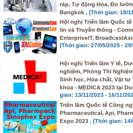
ráp, Tự động Hóa, Đo lường
Bangkok
, (Thời gian: 18/1
Hội nghị Triển lãm Quốc t
tin và Truyền thông - Co
EnterpriseIT, BroadcastAsia
(Thời gian: 27/05/2025 - 29
Hội nghị Triển lãm Y tế, Dư
nghiệm, Phòng Thí Nghiệ
Sinh học, Hóa chất, Vật t
khoa - MEDICA 2023 tại Du
gian: 13/11/2023 - 16/11/20
Triển lãm Quốc tế Công n
Pharmaceutical, Api, Pha
Expo 2023
, (Thời gian: 14