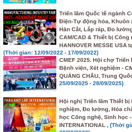
Triển lãm Quốc tế ngành C
Điện-Tự động hóa, Khuôn 
Hàn Cắt, Lắp ráp, Đo lườn
CAM/CAD & Thiết bị Công 
HANNOVER MESSE USA tại
(Thời gian: 12/09/2022 - 17/09/2022)
CMEF 2025. Hội chợ Triển l
Bệnh viện, Xét nghiệm - C
QUẢNG CHÂU, Trung Quố
25/09/2025 - 28/09/2025)
Hội nghị Triển lãm Thiết bị 
nghiệm, Đo lường, Hóa châ
học Công nghệ, Sinh họ
INTERNATIONAL
, (Thời g