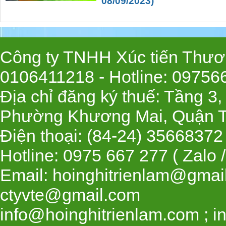
08/09/2023)
Công ty TNHH Xúc tiến Thươn
0106411218 -
Hotline
: 09756
Địa chỉ đăng ký thuế: Tầng 3
Phường Khương Mai, Quận T
Điện thoại: (84-24) 35668
Hotline: 0975 667 277 ( Zalo 
Email: hoinghitrienlam@gmai
ctyvte@gmail.com
info@hoinghitrienlam.com ; i