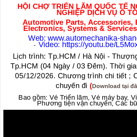
HỘI CHỢ TRIỂN LÃM QUỐC TẾ
NGHIỆP DỊCH VỤ Ô T
Automotive Parts, Accessories,
Electronics, Systems & Services
Web:
www.automechanika-shan
Video:
https://youtu.be/L5M
-
Lịch trình: Tp.HCM / Hà Nội - Thượn
Tp.HCM (04 Ngày / 03 Đêm).
Thời gia
05/12/2026
.
Chương trình chi tiết ; C
chuyến đi
(
Download tại đ
Bao gồm: Vé Triển lãm, Vé máy bay, V
Phương tiện vận chuyển, Các b