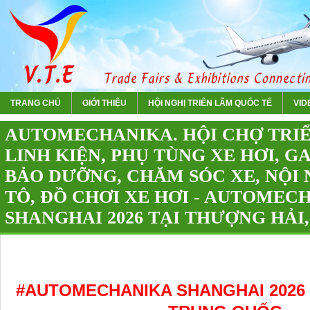
TRANG CHỦ
GIỚI THIỆU
HỘI NGHỊ TRIỂN LÃM QUỐC TẾ
VIDE
AUTOMECHANIKA. HỘI CHỢ TRIỂ
LINH KIỆN, PHỤ TÙNG XE HƠI, G
BẢO DƯỠNG, CHĂM SÓC XE, NỘI 
TÔ, ĐỒ CHƠI XE HƠI - AUTOMEC
SHANGHAI 2026 TẠI THƯỢNG HẢI
#AUTOMECHANIKA SHANGHAI 2026 