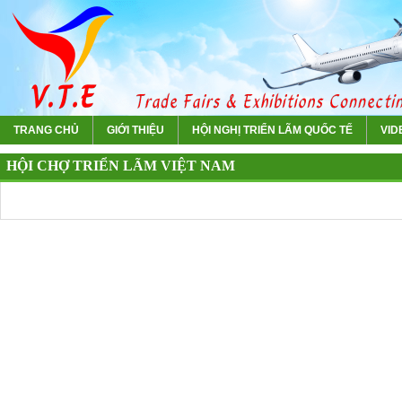
TRANG CHỦ
GIỚI THIỆU
HỘI NGHỊ TRIỂN LÃM QUỐC TẾ
VIDE
HỘI CHỢ TRIỂN LÃM VIỆT NAM