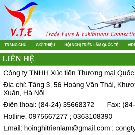
TRANG CHỦ
GIỚI THIỆU
HỘI NGHỊ TRIỂN LÃM QUỐC TẾ
VIDE
LIÊN HỆ
Công ty TNHH Xúc tiến Thương mại Quốc
Địa chỉ: Tầng 3, 56 Hoàng Văn Thái, Khư
Xuân, Hà Nội
Điện thoại: (84-24) 35668372 Fax: (84
Hotline: 0975667277 ; 0363108390
Email: hoinghitrienlam@gmail.com ; cong