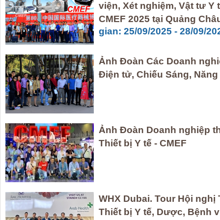
viện, Xét nghiệm, Vật tư Y 
CMEF 2025 tại Quảng Châ
gian: 25/09/2025 - 28/09/20
Ảnh Đoàn Các Doanh nghiệp
Điện tử, Chiếu Sáng, Năng
Ảnh Đoàn Doanh nghiệp th
Thiết bị Y tế - CMEF
WHX Dubai. Tour Hội nghị 
Thiết bị Y tế, Dược, Bệnh v