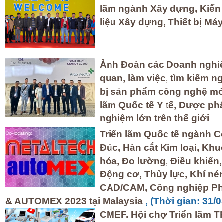
lãm ngành Xây dựng, Kiến tr
liệu Xây dựng, Thiết bị Máy
Ảnh Đoàn các Doanh nghi
quan, làm việc, tìm kiếm n
bị sản phẩm công nghệ mới
lãm Quốc tế Y tế, Dược ph
nghiệm lớn trên thế giới
Triển lãm Quốc tế ngành C
Đúc, Hàn cắt Kim loại, Kh
hóa, Đo lường, Điều khiển, L
Động cơ, Thủy lực, Khí né
CAD/CAM, Công nghiệp Ph
& AUTOMEX 2023 tại Malaysia
, (Thời gian: 31/
CMEF. Hội chợ Triển lãm Th