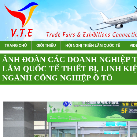
TRANG CHỦ
GIỚI THIỆU
HỘI NGHỊ TRIỂN LÃM QUỐC TẾ
VIDE
ẢNH ĐOÀN CÁC DOANH NGHIỆP 
LÃM QUỐC TẾ THIẾT BỊ, LINH KI
NGÀNH CÔNG NGHIỆP Ô TÔ