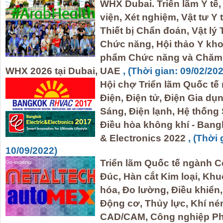
WHX Dubai. Triển lãm Y t
viện, Xét nghiệm, Vật tư Y 
Thiết bị Chẩn đoán, Vật lý T
Chức năng, Hội thảo Y kh
phẩm Chức năng và Chăm 
WHX 2026 tại Dubai, UAE
, (Thời gian: 09/02/20
Hội chợ Triển lãm Quốc t
Điện, Điện tử, Điện Gia d
Sáng, Điện lạnh, Hệ thốn
Điều hòa không khí - Bang
& Electronics 2022
, (Thời 
10/09/2022)
Triển lãm Quốc tế ngành C
Đúc, Hàn cắt Kim loại, Kh
hóa, Đo lường, Điều khiển, L
Động cơ, Thủy lực, Khí né
CAD/CAM, Công nghiệp Ph