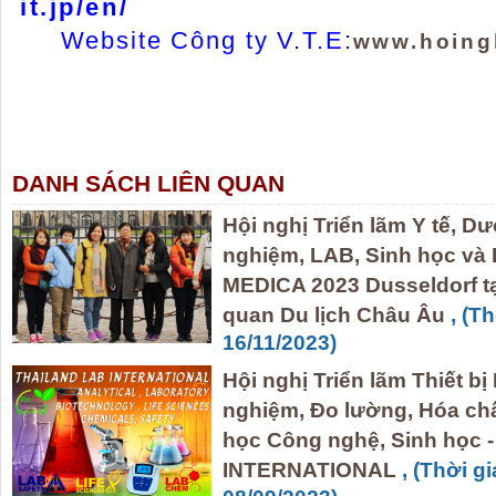
it.jp/en/
Website Công ty V.T.E:
www.hoing
DANH SÁCH LIÊN QUAN
Hội nghị Triển lãm Y tế, Dư
nghiệm, LAB, Sinh học và
MEDICA 2023 Dusseldorf tại
quan Du lịch Châu Âu
, (T
16/11/2023)
Hội nghị Triển lãm Thiết bị 
nghiệm, Đo lường, Hóa châ
học Công nghệ, Sinh họ
INTERNATIONAL
, (Thời g