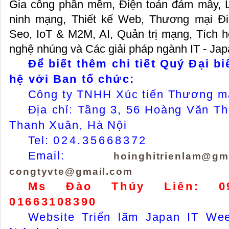
Gia công phần mềm, Điện toán đám mây, Lư
ninh mạng, Thiết kế Web, Thương mại Điện 
Seo, IoT & M2M, AI, Quản trị mạng, Tích h
nghệ nhúng và Các giải pháp ngành IT - 
Để biết thêm chi tiết Quý Đại bi
hệ với Ban tổ chức:
Công ty TNHH Xúc tiến Thương m
Địa chỉ: Tầng 3, 56 Hoàng Văn Th
Thanh Xuân, Hà Nội
Tel:
024.35668372
Email:
hoinghitrienlam@gm
congtyvte@gmail.com
Ms Đào Thúy Liên: 09
01663108390
Website Triển lãm Japan IT We