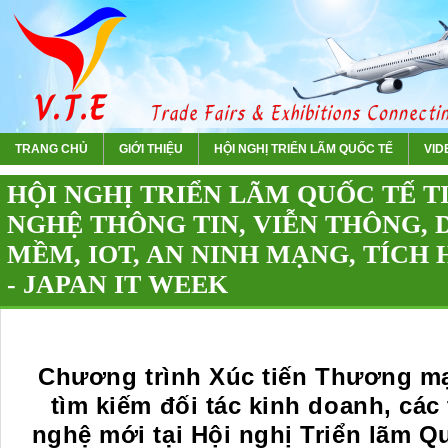
TRANG CHỦ
GIỚI THIỆU
HỘI NGHỊ TRIỂN LÃM QUỐC TẾ
VIDE
HỘI NGHỊ TRIỂN LÃM QUỐC TẾ TI
NGHỆ THÔNG TIN, VIỄN THÔNG, D
MỀM, IOT, AN NINH MẠNG, TÍCH 
- JAPAN IT WEEK
Chương trình Xúc tiến Thương ma
tìm kiếm đối tác kinh doanh, các 
nghệ mới tại Hội nghị Triển lãm Qu