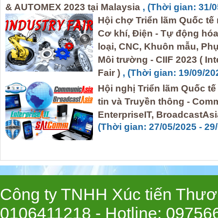
& AUTOMEX 2023 tại Malaysia
, (Thời gian: 31/
Hội chợ Triển lãm Quốc tế
Cơ khí, Điện - Tự động hóa
loại, CNC, Khuôn mẫu, Phụ
Môi trường - CIIF 2023 ( In
Fair )
, (Thời gian: 19/09/20
Hội nghị Triển lãm Quốc t
tin và Truyền thông - Co
EnterpriseIT, BroadcastAsia
(Thời gian: 27/05/2025 - 29
Công ty TNHH Xúc tiến Thươn
0106411218 -
Hotline
: 09756