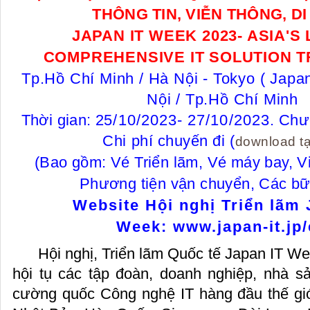
THÔNG TIN, VIỄN THÔNG, DI
JAPAN IT WEEK 2023- ASIA'S
COMPREHENSIVE IT SOLUTION 
Tp.Hồ Chí Minh / Hà Nội - Tokyo (
Japan
Nội / Tp.Hồ Chí Minh
Thời gian: 2
5/
10
/2023- 27/10/2023
.
Chươ
Chi phí chuyến đi (
download ta
(Bao gồm: Vé Triển lãm, Vé máy bay, V
Phương tiện vận chuyển, Các bữ
Website Hội nghị Triển lãm
Week:
www.japan-it.jp/
Hội nghị, Triển lãm Quốc tế Japan IT W
hội tụ các tập đoàn, doanh nghiệp, nhà s
cường quốc Công nghệ IT hàng đầu thế gi