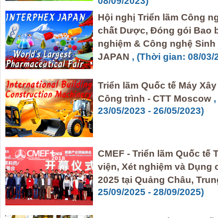
08/09/2023)
Hội nghị Triển lãm Công n
chất Dược, Đóng gói Bao 
nghiệm & Công nghệ Sinh
JAPAN
, (Thời gian: 08/03/
Triển lãm Quốc tế Máy Xây 
Công trình - CTT Moscow
,
23/05/2023 - 26/05/2023)
CMEF - Triển lãm Quốc tế T
viện, Xét nghiệm và Dụng 
2025 tại Quảng Châu, Tru
25/09/2025 - 28/09/2025)