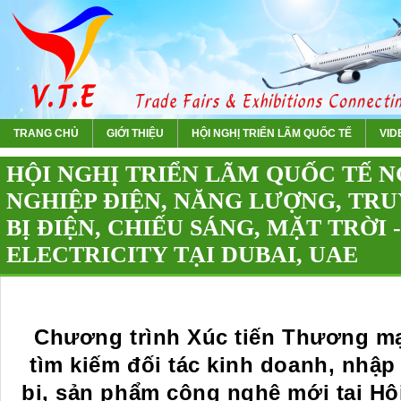
TRANG CHỦ
GIỚI THIỆU
HỘI NGHỊ TRIỂN LÃM QUỐC TẾ
VIDE
HỘI NGHỊ TRIỂN LÃM QUỐC TẾ 
NGHIỆP ĐIỆN, NĂNG LƯỢNG, TRU
BỊ ĐIỆN, CHIẾU SÁNG, MẶT TRỜI 
ELECTRICITY TẠI DUBAI, UAE
Chương trình Xúc tiến Thương ma
tìm kiếm đối tác kinh doanh, nhập 
bị, sản phẩm công nghệ mới tại Hộ