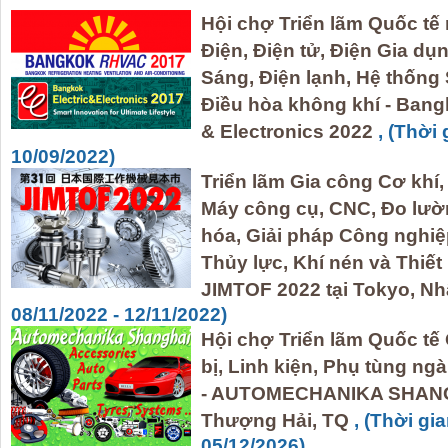
Hội chợ Triển lãm Quốc t
Điện, Điện tử, Điện Gia d
Sáng, Điện lạnh, Hệ thốn
Điều hòa không khí - Bang
& Electronics 2022
, (Thời 
10/09/2022)
Triển lãm Gia công Cơ khí, 
Máy công cụ, CNC, Đo lườ
hóa, Giải pháp Công nghi
Thủy lực, Khí nén và Thiết
JIMTOF 2022 tại Tokyo, Nh
08/11/2022 - 12/11/2022)
Hội chợ Triển lãm Quốc tế
bị, Linh kiện, Phụ tùng n
- AUTOMECHANIKA SHANGH
Thượng Hải, TQ
, (Thời gi
05/12/2026)