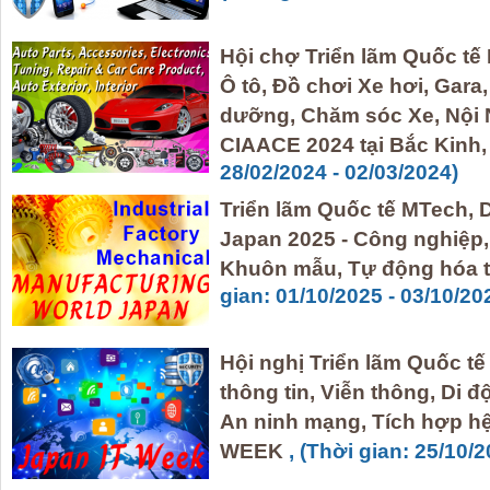
Hội chợ Triển lãm Quốc t
Ô tô, Đồ chơi Xe hơi, Gara
dưỡng, Chăm sóc Xe, Nội N
CIAACE 2024 tại Bắc Kinh,
28/02/2024 - 02/03/2024)
Triển lãm Quốc tế MTech,
Japan 2025 - Công nghiệp, P
Khuôn mẫu, Tự động hóa tạ
gian: 01/10/2025 - 03/10/20
Hội nghị Triển lãm Quốc tế 
thông tin, Viễn thông, Di đ
An ninh mạng, Tích hợp hê
WEEK
, (Thời gian: 25/10/