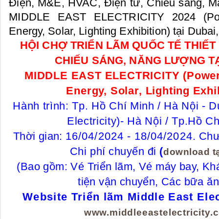
Điện, M&E, HVAC, Điện tử, Chiếu sáng, Mặt
MIDDLE EAST ELECTRICITY 2024 (Power
Energy, Solar, Lighting Exhibition) tại Duba
HỘI CHỢ TRIỂN LÃM QUỐC TẾ THIẾT 
CHIẾU SÁNG, NĂNG LƯỢNG TẠ
MIDDLE EAST ELECTRICITY (Power &
Energy, Solar, Lighting Exhi
Hành trình: Tp. Hồ Chí Minh / Hà Nội - 
Electricity)- Hà Nội / Tp.Hồ Ch
Thời gian:
16/04/2024 - 18/04/2024
.
Chươ
Chi phí chuyến đi
(
download ta
(Bao gồm: Vé Triển lãm, Vé máy bay, K
tiện vận chuyển, Các bữa ăn
Website Triển lãm Middle East Elec
www.middleeastelectricity.