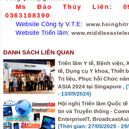
Ms Đào Thúy Liên: 09
0363108390
Website Công ty V.T.E:
www.hoinghit
Website Triển lãm:
www.middleeastelec
DANH SÁCH LIÊN QUAN
Triển lãm Y tế, Bệnh viện, 
tế, Dụng cụ Y khoa, Thiết 
Trị liệu, Phục hồi Chức n
ASIA 2024 tại Singapore
, 
- 13/09/2024)
Hội nghị Triển lãm Quốc t
tin và Truyền thông - Co
EnterpriseIT, BroadcastAsia
(Thời gian: 27/05/2025 - 29