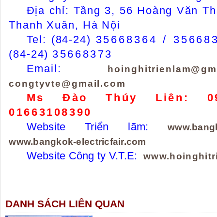
Địa chỉ: Tầng 3, 56 Hoàng Văn Th
Thanh Xuân, Hà Nội
Tel: (84-24)
35668364 / 35668
(84-24)
35668373
Email:
hoinghitrienlam@gm
congtyvte@gmail.com
Ms Đào Thúy Liên: 09
01663108390
Website Triển lãm:
www.bang
www.bangkok-electricfair.com
Website Công ty V.T.E:
www.hoinghitr
DANH SÁCH LIÊN QUAN