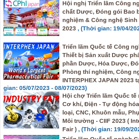
Hội nghị Triển lãm Công n
chất Dược, Đóng gói Bao 
nghiệm & Công nghệ Sinh 
2023
, (Thời gian: 19/04/20
Triển lãm Quốc tế Công n
Thiết bị Sản xuất Dược ph
phần Dược, Hóa Dược, Đó
Phòng thí nghiệm, Công ng
INTERPHEX JAPAN 2023 tại
gian: 05/07/2023 - 08/07/2023)
Hội chợ Triển lãm Quốc tế
Cơ khí, Điện - Tự động hóa
loại, CNC, Khuôn mẫu, Phụ
Môi trường - CIIF 2023 ( In
Fair )
, (Thời gian: 19/09/20