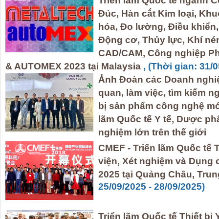
Triển lãm Quốc tế ngành C
Đúc, Hàn cắt Kim loại, Kh
hóa, Đo lường, Điều khiển, L
Động cơ, Thủy lực, Khí né
CAD/CAM, Công nghiệp Ph
& AUTOMEX 2023 tại Malaysia
, (Thời gian: 31/
Ảnh Đoàn các Doanh nghi
quan, làm việc, tìm kiếm n
bị sản phẩm công nghệ mới
lãm Quốc tế Y tế, Dược ph
nghiệm lớn trên thế giới
CMEF - Triển lãm Quốc tế T
viện, Xét nghiệm và Dụng 
2025 tại Quảng Châu, Tru
25/09/2025 - 28/09/2025)
Triển lãm Quốc tế Thiết bị 