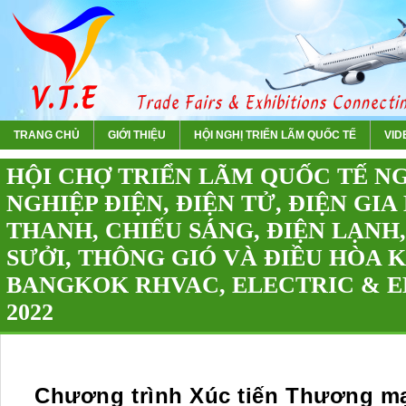
TRANG CHỦ
GIỚI THIỆU
HỘI NGHỊ TRIỂN LÃM QUỐC TẾ
VIDE
HỘI CHỢ TRIỂN LÃM QUỐC TẾ 
NGHIỆP ĐIỆN, ĐIỆN TỬ, ĐIỆN GI
THANH, CHIẾU SÁNG, ĐIỆN LẠNH,
SƯỞI, THÔNG GIÓ VÀ ĐIỀU HÒA K
BANGKOK RHVAC, ELECTRIC & 
2022
Chương trình Xúc tiến Thương ma