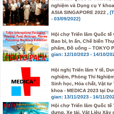
nghiệm và Dụng cụ Y khoa
ASIA SINGAPORE 2022
, (
- 03/09/2022)
Hội chợ Triển lãm Quốc tế
Bao bì, In ấn, Chế biến T
phẩm, Đồ uống – TOKYO 
gian: 12/10/2023 - 14/10/20
Hội nghị Triển lãm Y tế, Dư
nghiệm, Phòng Thí Nghiệ
Sinh học, Hóa chất, Vật t
khoa - MEDICA 2023 tại Du
gian: 13/11/2023 - 16/11/20
Hội chợ Triển lãm Quốc tế Th
dựng, Xe tải, Vật Liệu Xâ